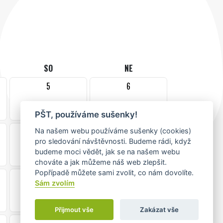
SO
NE
5
6
PŠT, používáme sušenky!
12
13
Na našem webu používáme sušenky (cookies)
pro sledování návštěvnosti. Budeme rádi, když
budeme moci vědět, jak se na našem webu
chováte a jak můžeme náš web zlepšit.
Popřípadě můžete sami zvolit, co nám dovolíte.
19
20
Sám zvolím
Přijmout vše
Zakázat vše