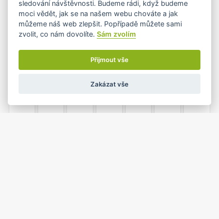
sledování návštěvnosti. Budeme rádi, když budeme
moci vědět, jak se na našem webu chováte a jak
můžeme náš web zlepšit. Popřípadě můžete sami
zvolit, co nám dovolíte.
Sám zvolím
7
8
9
10
11
12
13
Přijmout vše
Zakázat vše
14
15
16
17
18
19
20
21
22
23
24
25
26
27
•
•
1
2
3
28
29
30
31