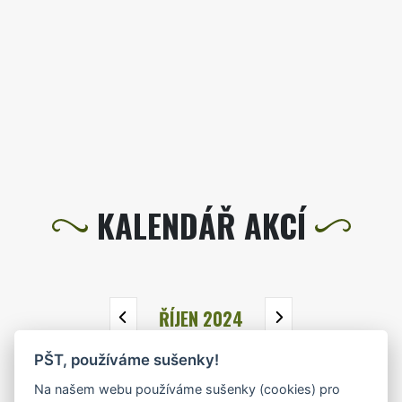
KALENDÁŘ AKCÍ
ŘÍJEN 2024
PŠT, používáme sušenky!
PO
ÚT
ST
ČT
PÁ
SO
NE
Na našem webu používáme sušenky (cookies) pro
30
1
2
3
4
5
6