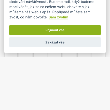
sledování návštěvnosti. Budeme rádi, když budeme
moci vědět, jak se na našem webu chováte a jak
můžeme náš web zlepšit. Popřípadě můžete sami
zvolit, co nám dovolíte.
Sám zvolím
7
8
9
10
11
12
13
Přijmout vše
Zakázat vše
14
15
16
17
18
19
20
21
22
23
24
25
26
27
•
•
1
2
3
28
29
30
31