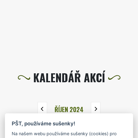
KALENDÁŘ AKCÍ
ŘÍJEN 2024
PŠT, používáme sušenky!
PO
ÚT
ST
ČT
PÁ
SO
NE
Na našem webu používáme sušenky (cookies) pro
30
1
2
3
4
5
6