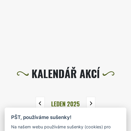
KALENDÁŘ AKCÍ
LEDEN 2025
PŠT, používáme sušenky!
PO
ÚT
ST
ČT
PÁ
SO
NE
Na našem webu používáme sušenky (cookies) pro
30
31
1
2
3
4
5