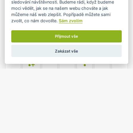
sledování návštěvnosti. Budeme rádi, když budeme
moci vědět, jak se na našem webu chováte a jak
můžeme náš web zlepšit. Popřípadě můžete sami
zvolit, co nám dovolíte.
Sám zvolím
6
7
8
9
10
11
12
•
•
Přijmout vše
Zakázat vše
13
14
15
16
17
18
19
•+
•
20
21
22
23
24
25
26
•
•
1
2
27
28
29
30
31
•
•