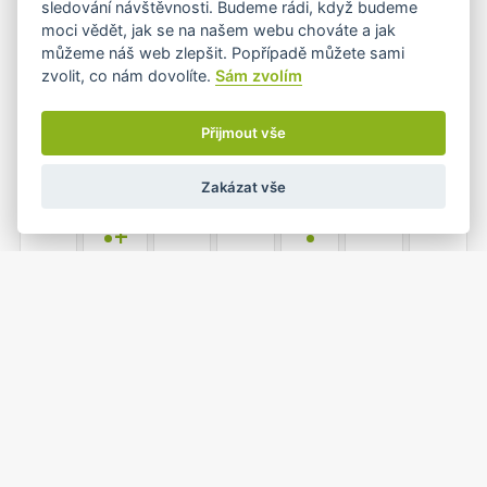
sledování návštěvnosti. Budeme rádi, když budeme
moci vědět, jak se na našem webu chováte a jak
můžeme náš web zlepšit. Popřípadě můžete sami
zvolit, co nám dovolíte.
Sám zvolím
6
7
8
9
10
11
12
•
•
Přijmout vše
Zakázat vše
13
14
15
16
17
18
19
•+
•
20
21
22
23
24
25
26
•
•
1
2
27
28
29
30
31
•
•