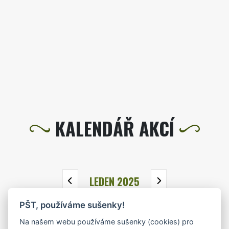
KALENDÁŘ AKCÍ
LEDEN 2025
PŠT, používáme sušenky!
PO
ÚT
ST
ČT
PÁ
SO
NE
Na našem webu používáme sušenky (cookies) pro
30
31
1
2
3
4
5