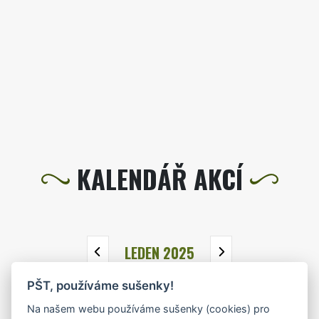
KALENDÁŘ AKCÍ
LEDEN 2025
PŠT, používáme sušenky!
PO
ÚT
ST
ČT
PÁ
SO
NE
Na našem webu používáme sušenky (cookies) pro
30
31
1
2
3
4
5