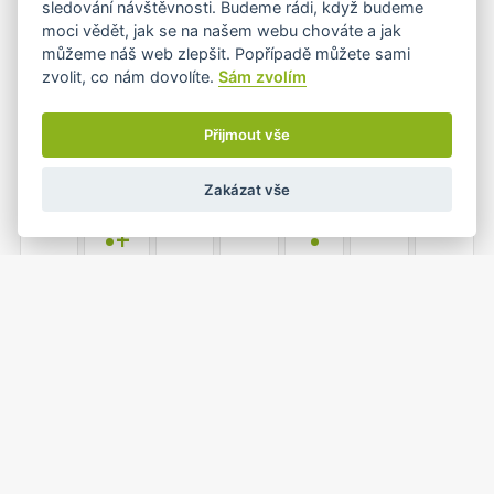
sledování návštěvnosti. Budeme rádi, když budeme
moci vědět, jak se na našem webu chováte a jak
můžeme náš web zlepšit. Popřípadě můžete sami
zvolit, co nám dovolíte.
Sám zvolím
6
7
8
9
10
11
12
•
•
Přijmout vše
Zakázat vše
13
14
15
16
17
18
19
•+
•
20
21
22
23
24
25
26
•
•
1
2
27
28
29
30
31
•
•