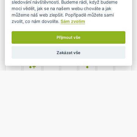
sledování návštěvnosti. Budeme rádi, když budeme
moci vědět, jak se na našem webu chováte a jak
můžeme náš web zlepšit. Popřípadě můžete sami
zvolit, co nám dovolíte.
Sám zvolím
6
7
8
9
10
11
12
•
•
Přijmout vše
Zakázat vše
13
14
15
16
17
18
19
•+
•
20
21
22
23
24
25
26
•
•
1
2
27
28
29
30
31
•
•