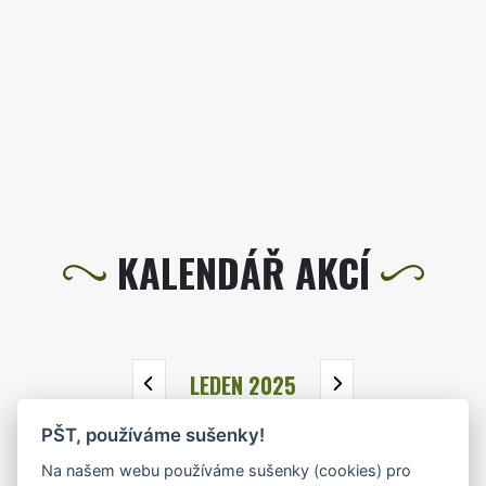
KALENDÁŘ AKCÍ
LEDEN 2025
PŠT, používáme sušenky!
PO
ÚT
ST
ČT
PÁ
SO
NE
Na našem webu používáme sušenky (cookies) pro
30
31
1
2
3
4
5