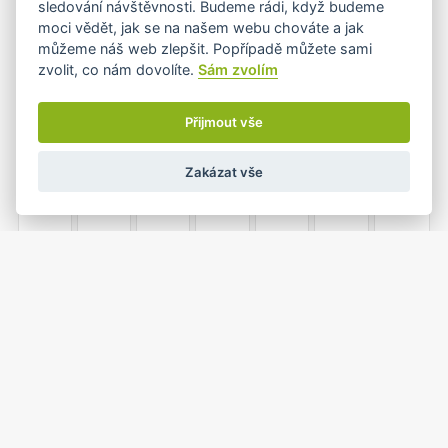
sledování návštěvnosti. Budeme rádi, když budeme
moci vědět, jak se na našem webu chováte a jak
můžeme náš web zlepšit. Popřípadě můžete sami
zvolit, co nám dovolíte.
Sám zvolím
3
4
5
6
7
8
9
Přijmout vše
Zakázat vše
10
11
12
13
14
15
16
17
18
19
20
21
22
23
•
24
25
26
27
28
29
30
•