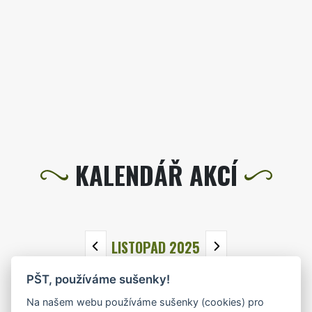
KALENDÁŘ AKCÍ
LISTOPAD 2025
PŠT, používáme sušenky!
PO
ÚT
ST
ČT
PÁ
SO
NE
Na našem webu používáme sušenky (cookies) pro
27
28
29
30
31
1
2