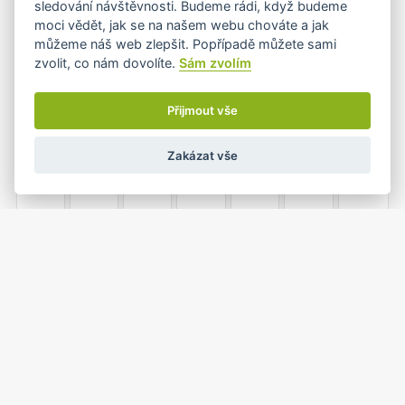
sledování návštěvnosti. Budeme rádi, když budeme
moci vědět, jak se na našem webu chováte a jak
můžeme náš web zlepšit. Popřípadě můžete sami
zvolit, co nám dovolíte.
Sám zvolím
3
4
5
6
7
8
9
Přijmout vše
Zakázat vše
10
11
12
13
14
15
16
17
18
19
20
21
22
23
•
24
25
26
27
28
29
30
•