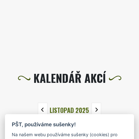
KALENDÁŘ AKCÍ
LISTOPAD 2025
PŠT, používáme sušenky!
PO
ÚT
ST
ČT
PÁ
SO
NE
Na našem webu používáme sušenky (cookies) pro
27
28
29
30
31
1
2