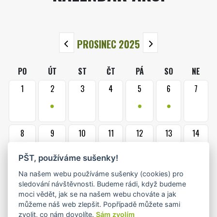
PROSINEC 2025
PO
ÚT
ST
ČT
PÁ
SO
NE
1
2
3
4
5
6
7
•
•
•
8
9
10
11
12
13
14
•
•
•
•+
PŠT, používáme sušenky!
Na našem webu používáme sušenky (cookies) pro
15
16
17
18
19
20
21
sledování návštěvnosti. Budeme rádi, když budeme
•
•+
•+
•
•+
moci vědět, jak se na našem webu chováte a jak
můžeme náš web zlepšit. Popřípadě můžete sami
zvolit, co nám dovolíte.
Sám zvolím