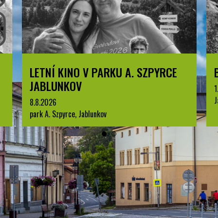
Í KINO V PARKU A. SZPYRCE
BESKYDSKÝ 
UNKOV
1.7.2026
Jablunkov
6
Szpyrce, Jablunkov