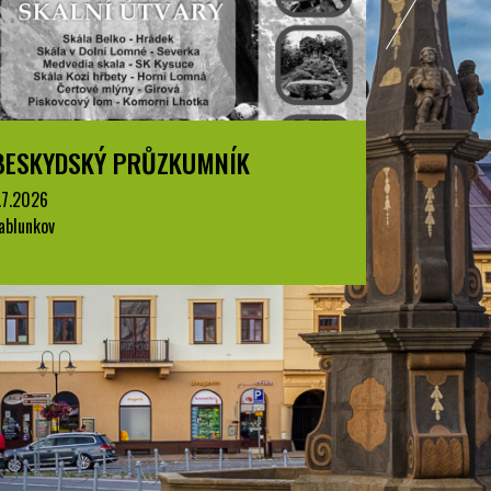
PRŮZKUMNÍK
BESKYDSKÝ PRŮZKU
1.7.2026
Jablunkov