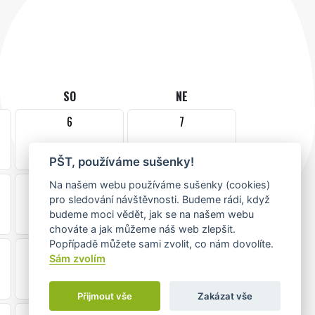
SO
NE
6
7
•
PŠT, používáme sušenky!
13
14
Na našem webu používáme sušenky (cookies)
pro sledování návštěvnosti. Budeme rádi, když
budeme moci vědět, jak se na našem webu
chováte a jak můžeme náš web zlepšit.
Popřípadě můžete sami zvolit, co nám dovolíte.
20
21
Sám zvolím
Přijmout vše
Zakázat vše