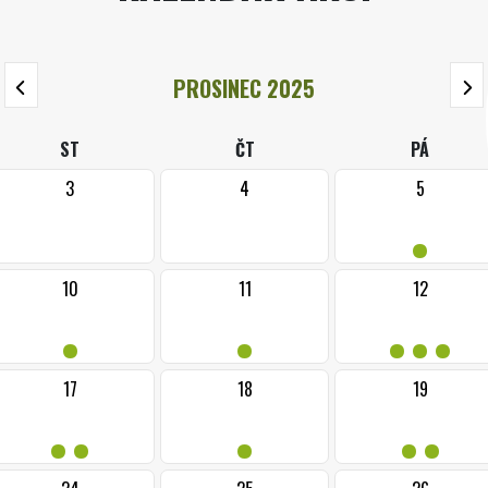
PROSINEC 2025
ST
ČT
PÁ
3
4
5
•
10
11
12
•
•
•••
17
18
19
••
•
••