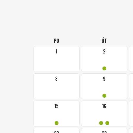
PO
ÚT
1
2
•
8
9
•
15
16
•
••