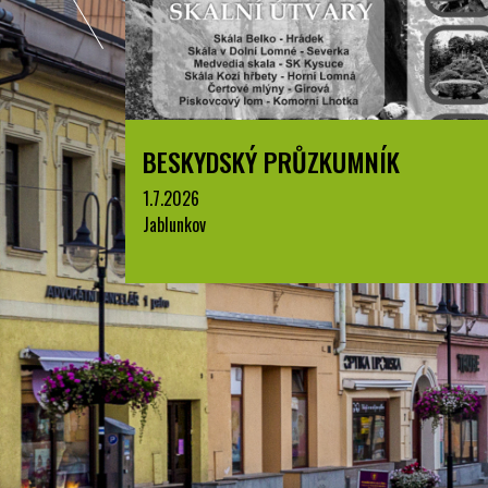
BESKYDSKÝ PRŮZKUMNÍK
LETN
JABL
1.7.2026
Jablunkov
8.8.202
park A. 