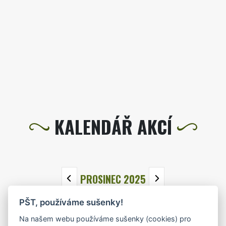
KALENDÁŘ AKCÍ
PROSINEC 2025
PŠT, používáme sušenky!
PO
ÚT
ST
ČT
PÁ
SO
NE
Na našem webu používáme sušenky (cookies) pro
1
2
3
4
5
6
7