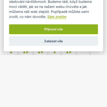
sledování návštěvnosti. Budeme rádi, když budeme
•
•
•
moci vědět, jak se na našem webu chováte a jak
můžeme náš web zlepšit. Popřípadě můžete sami
zvolit, co nám dovolíte.
Sám zvolím
8
9
10
11
12
13
14
•
•
•
•+
Přijmout vše
Zakázat vše
15
16
17
18
19
20
21
•
•+
•+
•
•+
22
23
24
25
26
27
28
•+
•+
•
1
2
3
4
29
30
31
•+
•+