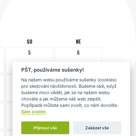
SO
NE
5
6
•
PŠT, používáme sušenky!
12
13
Na našem webu používáme sušenky (cookies)
pro sledování návštěvnosti. Budeme rádi, když
•
•
budeme moci vědět, jak se na našem webu
chováte a jak můžeme náš web zlepšit.
Popřípadě můžete sami zvolit, co nám dovolíte.
19
20
Sám zvolím
Přijmout vše
Zakázat vše