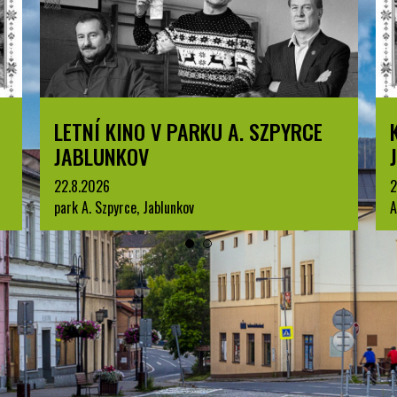
LETNÍ KINO V PARKU A. SZPYRCE
KOMEN
JABLUNKOV
JABLU
22.8.2026
25.8.2026
park A. Szpyrce, Jablunkov
Arboretum 