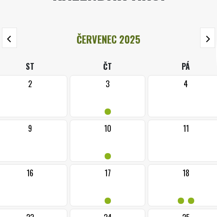
ČERVENEC 2025
ST
ČT
PÁ
2
3
4
•
9
10
11
•
16
17
18
•
••