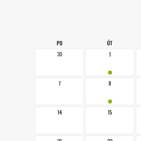
PO
ÚT
30
1
•
7
8
•
14
15