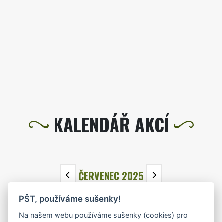
KALENDÁŘ AKCÍ
ČERVENEC 2025
PŠT, používáme sušenky!
PO
ÚT
ST
ČT
PÁ
SO
NE
Na našem webu používáme sušenky (cookies) pro
30
1
2
3
4
5
6