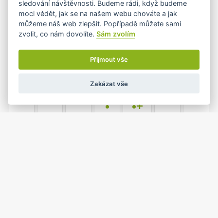
sledování návštěvnosti. Budeme rádi, když budeme
•
•
•
moci vědět, jak se na našem webu chováte a jak
můžeme náš web zlepšit. Popřípadě můžete sami
zvolit, co nám dovolíte.
Sám zvolím
7
8
9
10
11
12
13
•
•
•
•
Přijmout vše
Zakázat vše
14
15
16
17
18
19
20
•
•+
21
22
23
24
25
26
27
•
•
•
1
2
3
28
29
30
31
•