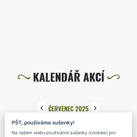
KALENDÁŘ AKCÍ
ČERVENEC 2025
PŠT, používáme sušenky!
PO
ÚT
ST
ČT
PÁ
SO
NE
Na našem webu používáme sušenky (cookies) pro
30
1
2
3
4
5
6