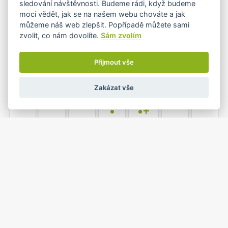
sledování návštěvnosti. Budeme rádi, když budeme
•
•
•
moci vědět, jak se na našem webu chováte a jak
můžeme náš web zlepšit. Popřípadě můžete sami
zvolit, co nám dovolíte.
Sám zvolím
7
8
9
10
11
12
13
•
•
•
•
Přijmout vše
Zakázat vše
14
15
16
17
18
19
20
•
•+
21
22
23
24
25
26
27
•
•
•
1
2
3
28
29
30
31
•