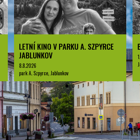
LETNÍ KINO V PARKU A. SZPYRCE
JABLUNKOV
1
J
8.8.2026
park A. Szpyrce, Jablunkov