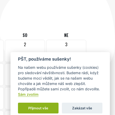
SO
NE
2
3
PŠT, používáme sušenky!
9
10
Na našem webu používáme sušenky (cookies)
pro sledování návštěvnosti. Budeme rádi, když
•
budeme moci vědět, jak se na našem webu
chováte a jak můžeme náš web zlepšit.
Popřípadě můžete sami zvolit, co nám dovolíte.
16
17
Sám zvolím
•
Přijmout vše
Zakázat vše