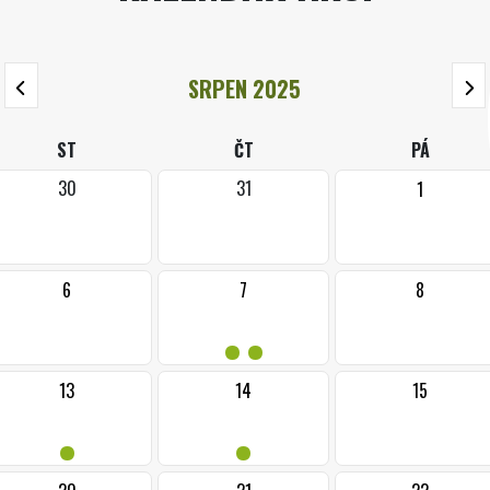
SRPEN 2025
ST
ČT
PÁ
30
31
1
6
7
8
••
13
14
15
•
•