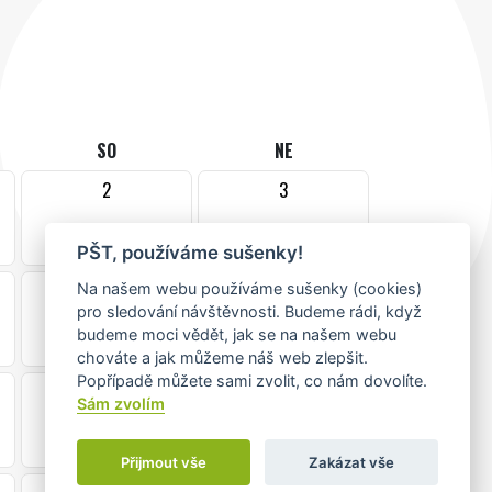
SO
NE
2
3
PŠT, používáme sušenky!
9
10
Na našem webu používáme sušenky (cookies)
pro sledování návštěvnosti. Budeme rádi, když
•
budeme moci vědět, jak se na našem webu
chováte a jak můžeme náš web zlepšit.
Popřípadě můžete sami zvolit, co nám dovolíte.
16
17
Sám zvolím
•
Přijmout vše
Zakázat vše