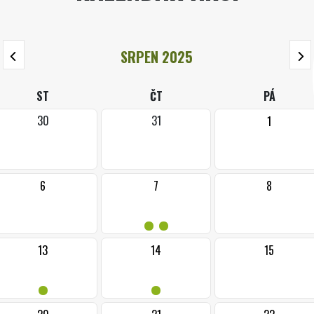
SRPEN 2025
ST
ČT
PÁ
30
31
1
6
7
8
••
13
14
15
•
•