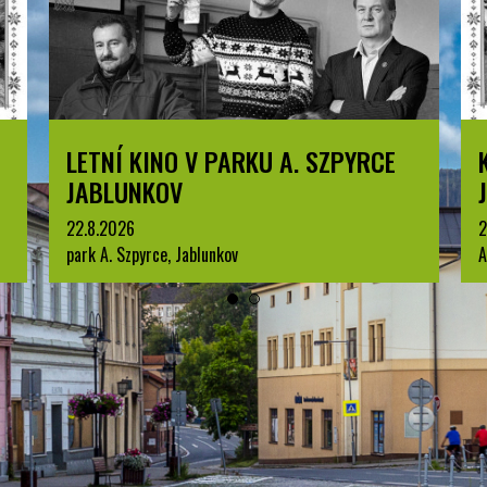
LETNÍ KINO V PARKU A. SZPYRCE
JABLUNKOV
22.8.2026
2
park A. Szpyrce, Jablunkov
A