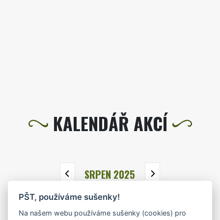
KALENDÁŘ AKCÍ
SRPEN 2025
PŠT, používáme sušenky!
PO
ÚT
ST
ČT
PÁ
SO
NE
Na našem webu používáme sušenky (cookies) pro
28
29
30
31
1
2
3