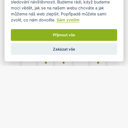
sledování návštěvnosti. Budeme rádi, když budeme
moci vědět, jak se na našem webu chováte a jak
můžeme náš web zlepšit. Popřípadě můžete sami
zvolit, co nám dovolíte.
Sám zvolím
4
5
6
7
8
9
10
•+
•
Přijmout vše
Zakázat vše
11
12
13
14
15
16
17
•
•
•
18
19
20
21
22
23
24
•
•
•
•
25
26
27
28
29
30
31
•