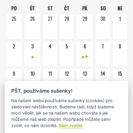
PO
ÚT
ST
ČT
PÁ
SO
NE
25
26
27
28
29
30
1
2
3
4
5
6
7
8
•
•+
9
10
11
12
13
14
15
•+
•
•
PŠT, používáme sušenky!
16
17
18
19
20
21
22
Na našem webu používáme sušenky (cookies) pro
sledování návštěvnosti. Budeme rádi, když budeme
•
•
moci vědět, jak se na našem webu chováte a jak
můžeme náš web zlepšit. Popřípadě můžete sami
zvolit, co nám dovolíte.
Sám zvolím
23
24
25
26
27
28
29