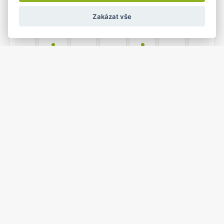
Zakázat vše
1
2
27
28
29
30
31
•
•
21 leden