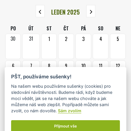
LEDEN 2025
PO
ÚT
ST
ČT
PÁ
SO
NE
30
31
1
2
3
4
5
6
7
8
9
10
11
12
•
•
PŠT, používáme sušenky!
Na našem webu používáme sušenky (cookies) pro
13
14
15
16
17
18
19
sledování návštěvnosti. Budeme rádi, když budeme
moci vědět, jak se na našem webu chováte a jak
•+
•
můžeme náš web zlepšit. Popřípadě můžete sami
zvolit, co nám dovolíte.
Sám zvolím
20
21
22
23
24
25
26
•
•
Přijmout vše