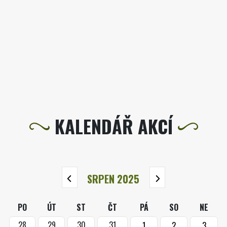
KALENDÁŘ AKCÍ
SRPEN 2025
PO
ÚT
ST
ČT
PÁ
SO
NE
28
29
30
31
1
2
3