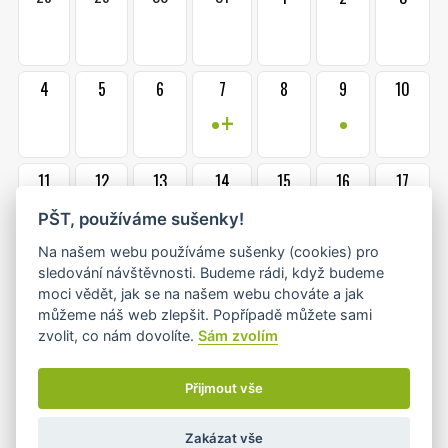
4
5
6
7
8
9
10
•+
•
11
12
13
14
15
16
17
•
•
•
PŠT, používáme sušenky!
Na našem webu používáme sušenky (cookies) pro
18
19
20
21
22
23
24
sledování návštěvnosti. Budeme rádi, když budeme
moci vědět, jak se na našem webu chováte a jak
•
•
•
•
můžeme náš web zlepšit. Popřípadě můžete sami
zvolit, co nám dovolíte.
Sám zvolím
25
26
27
28
29
30
31
•
Přijmout vše
Zakázat vše