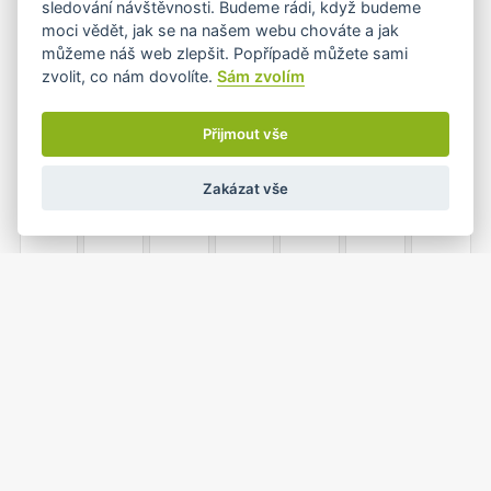
sledování návštěvnosti. Budeme rádi, když budeme
moci vědět, jak se na našem webu chováte a jak
můžeme náš web zlepšit. Popřípadě můžete sami
zvolit, co nám dovolíte.
Sám zvolím
8
9
10
11
12
13
14
Přijmout vše
Zakázat vše
15
16
17
18
19
20
21
22
23
24
25
26
27
28
1
2
3
4
29
30
31