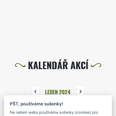
KALENDÁŘ AKCÍ
LEDEN 2024
PŠT, používáme sušenky!
PO
ÚT
ST
ČT
PÁ
SO
NE
Na našem webu používáme sušenky (cookies) pro
1
2
3
4
5
6
7