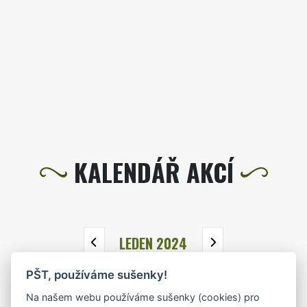
KALENDÁŘ AKCÍ
LEDEN 2024
PŠT, používáme sušenky!
PO
ÚT
ST
ČT
PÁ
SO
NE
Na našem webu používáme sušenky (cookies) pro
1
2
3
4
5
6
7