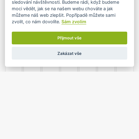
sledování návštěvnosti. Budeme rádi, když budeme
moci vědět, jak se na našem webu chováte a jak
můžeme náš web zlepšit. Popřípadě můžete sami
zvolit, co nám dovolíte.
Sám zvolím
8
9
10
11
12
13
14
Přijmout vše
Zakázat vše
15
16
17
18
19
20
21
22
23
24
25
26
27
28
1
2
3
4
29
30
31