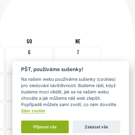
SO
NE
6
7
PŠT, používáme sušenky!
13
14
Na našem webu používáme sušenky (cookies)
pro sledování návštěvnosti. Budeme rádi, když
budeme moci vědět, jak se na našem webu
chováte a jak můžeme náš web zlepšit.
Popřípadě můžete sami zvolit, co nám dovolíte.
20
21
Sám zvolím
Přijmout vše
Zakázat vše