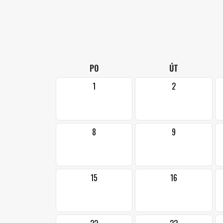
PO
ÚT
1
2
8
9
15
16