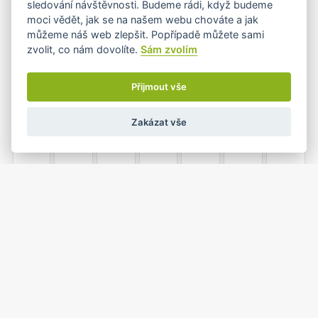
sledování návštěvnosti. Budeme rádi, když budeme
moci vědět, jak se na našem webu chováte a jak
můžeme náš web zlepšit. Popřípadě můžete sami
zvolit, co nám dovolíte.
Sám zvolím
8
9
10
11
12
13
14
Přijmout vše
Zakázat vše
15
16
17
18
19
20
21
22
23
24
25
26
27
28
1
2
3
4
29
30
31