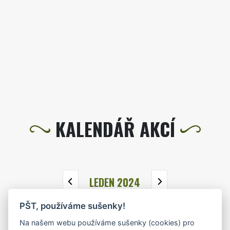
KALENDÁŘ AKCÍ
LEDEN 2024
PŠT, používáme sušenky!
PO
ÚT
ST
ČT
PÁ
SO
NE
Na našem webu používáme sušenky (cookies) pro
1
2
3
4
5
6
7