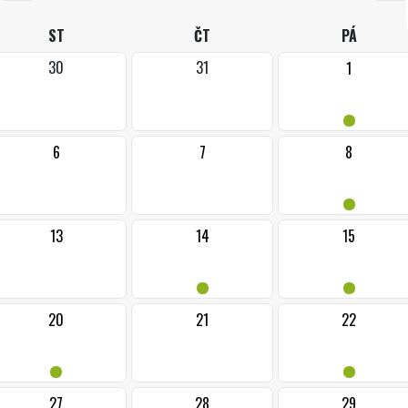
ST
ČT
PÁ
30
31
1
•
6
7
8
•
13
14
15
•
•
20
21
22
•
•
27
28
29