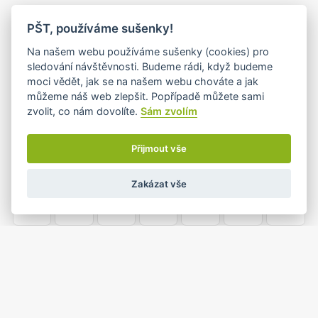
PO
ÚT
ST
ČT
PÁ
SO
NE
PŠT, používáme sušenky!
25
26
27
28
29
30
1
Na našem webu používáme sušenky (cookies) pro
sledování návštěvnosti. Budeme rádi, když budeme
moci vědět, jak se na našem webu chováte a jak
můžeme náš web zlepšit. Popřípadě můžete sami
2
3
4
5
6
7
8
zvolit, co nám dovolíte.
Sám zvolím
•
Přijmout vše
9
10
11
12
13
14
15
Zakázat vše
•
16
17
18
19
20
21
22
23
24
25
26
27
28
29