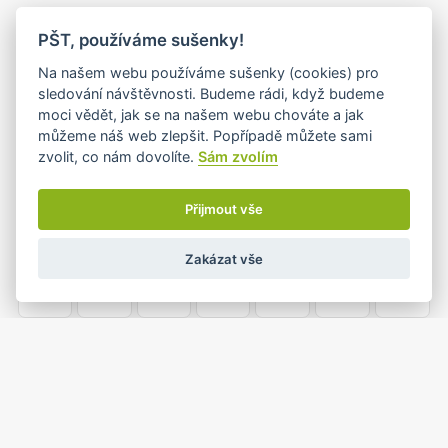
PO
ÚT
ST
ČT
PÁ
SO
NE
PŠT, používáme sušenky!
25
26
27
28
29
30
1
Na našem webu používáme sušenky (cookies) pro
sledování návštěvnosti. Budeme rádi, když budeme
moci vědět, jak se na našem webu chováte a jak
můžeme náš web zlepšit. Popřípadě můžete sami
2
3
4
5
6
7
8
zvolit, co nám dovolíte.
Sám zvolím
•
Přijmout vše
9
10
11
12
13
14
15
Zakázat vše
•
16
17
18
19
20
21
22
23
24
25
26
27
28
29