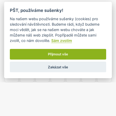
PO
ÚT
ST
ČT
PÁ
SO
NE
PŠT, používáme sušenky!
25
26
27
28
29
30
1
Na našem webu používáme sušenky (cookies) pro
sledování návštěvnosti. Budeme rádi, když budeme
moci vědět, jak se na našem webu chováte a jak
můžeme náš web zlepšit. Popřípadě můžete sami
2
3
4
5
6
7
8
zvolit, co nám dovolíte.
Sám zvolím
•
Přijmout vše
9
10
11
12
13
14
15
Zakázat vše
•
16
17
18
19
20
21
22
23
24
25
26
27
28
29