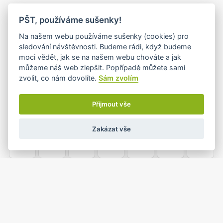
PO
ÚT
ST
ČT
PÁ
SO
NE
PŠT, používáme sušenky!
25
26
27
28
29
30
1
Na našem webu používáme sušenky (cookies) pro
sledování návštěvnosti. Budeme rádi, když budeme
moci vědět, jak se na našem webu chováte a jak
můžeme náš web zlepšit. Popřípadě můžete sami
2
3
4
5
6
7
8
zvolit, co nám dovolíte.
Sám zvolím
•
Přijmout vše
9
10
11
12
13
14
15
Zakázat vše
•
16
17
18
19
20
21
22
23
24
25
26
27
28
29