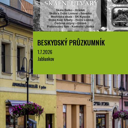
LETNÍ KINO V PARKU A. SZPYRCE
JABLUNKOV
8.8.2026
park A. Szpyrce, Jablunkov