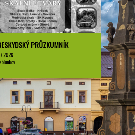
BESKYDSKÝ PRŮZKUMNÍK
BESKYD
1.7.2026
1.7.2026
Jablunkov
Jablunkov