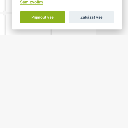
•
Sám zvolím
Přijmout vše
Zakázat vše
21
22
28
29
•
4
5