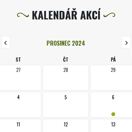
KALENDÁŘ AKCÍ
PROSINEC 2024
ST
ČT
PÁ
27
28
29
4
5
6
•
11
12
13