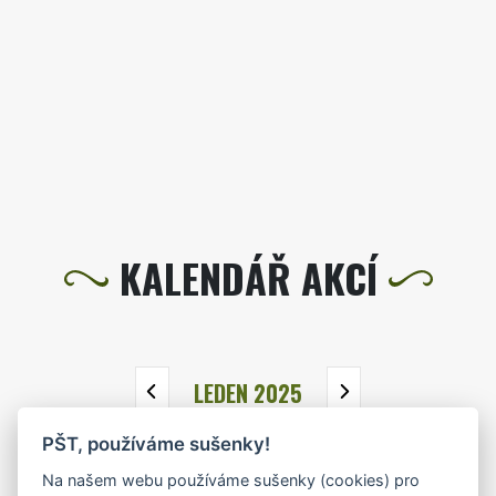
KALENDÁŘ AKCÍ
LEDEN 2025
PŠT, používáme sušenky!
PO
ÚT
ST
ČT
PÁ
SO
NE
Na našem webu používáme sušenky (cookies) pro
30
31
1
2
3
4
5