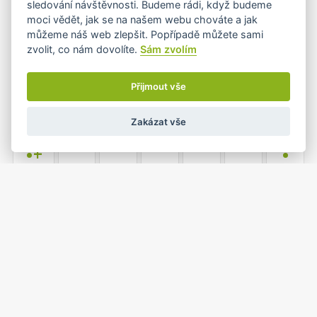
sledování návštěvnosti. Budeme rádi, když budeme
moci vědět, jak se na našem webu chováte a jak
můžeme náš web zlepšit. Popřípadě můžete sami
zvolit, co nám dovolíte.
Sám zvolím
6
7
8
9
10
11
12
•
Přijmout vše
Zakázat vše
13
14
15
16
17
18
19
•+
•
20
21
22
23
24
25
26
•
1
2
27
28
29
30
31