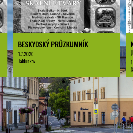
KOMENTOVANÁ PROHLÍDKA
JABLUNKOVA
1
J
11.8.2026
Sraz v IC, Dukelská 144, Jablunkov