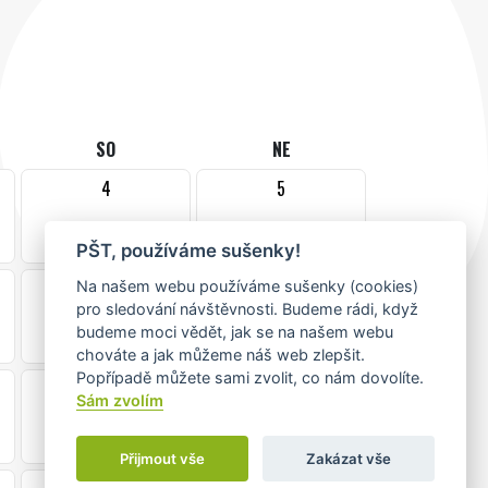
SO
NE
4
5
PŠT, používáme sušenky!
11
12
Na našem webu používáme sušenky (cookies)
pro sledování návštěvnosti. Budeme rádi, když
•
budeme moci vědět, jak se na našem webu
chováte a jak můžeme náš web zlepšit.
Popřípadě můžete sami zvolit, co nám dovolíte.
18
19
Sám zvolím
•
Přijmout vše
Zakázat vše