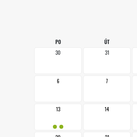
PO
ÚT
30
31
6
7
13
14
••