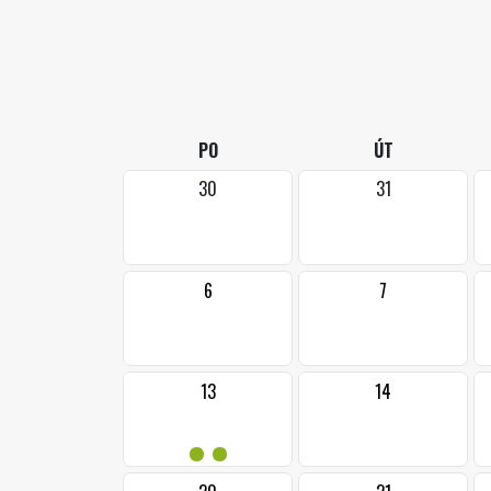
PO
ÚT
30
31
6
7
13
14
••