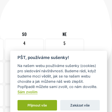
SO
NE
4
5
PŠT, používáme sušenky!
11
12
Na našem webu používáme sušenky (cookies)
pro sledování návštěvnosti. Budeme rádi, když
•
budeme moci vědět, jak se na našem webu
chováte a jak můžeme náš web zlepšit.
Popřípadě můžete sami zvolit, co nám dovolíte.
18
19
Sám zvolím
•
Přijmout vše
Zakázat vše