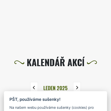
KALENDÁŘ AKCÍ
LEDEN 2025
PŠT, používáme sušenky!
PO
ÚT
ST
ČT
PÁ
SO
NE
Na našem webu používáme sušenky (cookies) pro
30
31
1
2
3
4
5