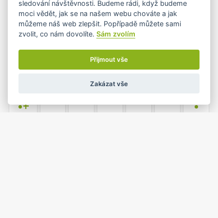
sledování návštěvnosti. Budeme rádi, když budeme
moci vědět, jak se na našem webu chováte a jak
můžeme náš web zlepšit. Popřípadě můžete sami
zvolit, co nám dovolíte.
Sám zvolím
6
7
8
9
10
11
12
•
Přijmout vše
Zakázat vše
13
14
15
16
17
18
19
•+
•
20
21
22
23
24
25
26
•
1
2
27
28
29
30
31