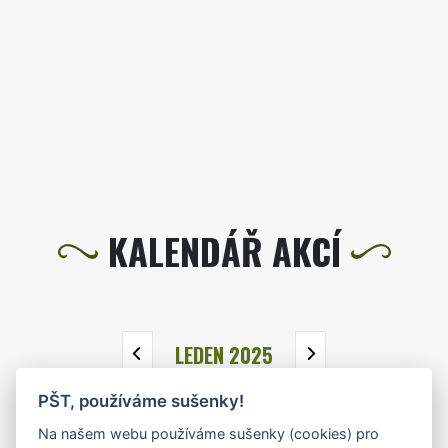
KALENDÁŘ AKCÍ
LEDEN 2025
PŠT, používáme sušenky!
PO
ÚT
ST
ČT
PÁ
SO
NE
Na našem webu používáme sušenky (cookies) pro
30
31
1
2
3
4
5