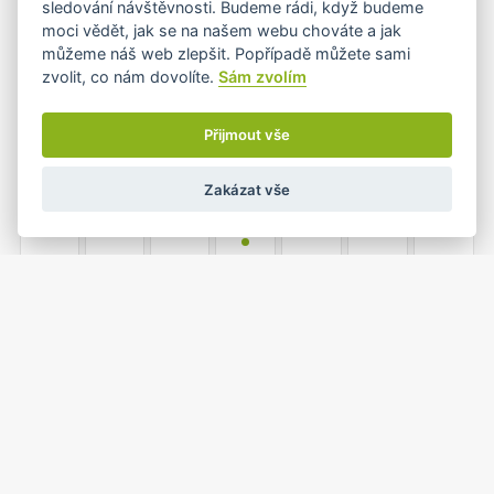
sledování návštěvnosti. Budeme rádi, když budeme
moci vědět, jak se na našem webu chováte a jak
můžeme náš web zlepšit. Popřípadě můžete sami
zvolit, co nám dovolíte.
Sám zvolím
6
7
8
9
10
11
12
Přijmout vše
Zakázat vše
13
14
15
16
17
18
19
•
20
21
22
23
24
25
26
1
2
27
28
29
30
31