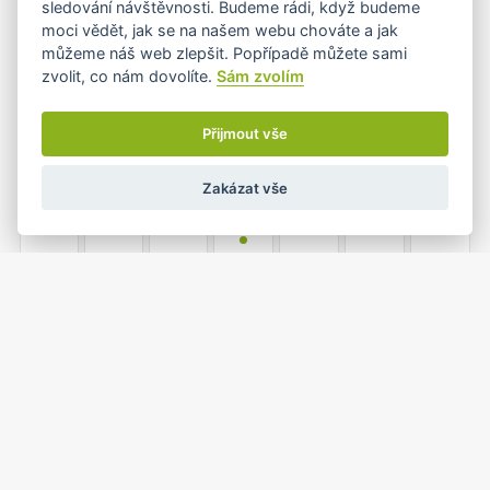
sledování návštěvnosti. Budeme rádi, když budeme
moci vědět, jak se na našem webu chováte a jak
můžeme náš web zlepšit. Popřípadě můžete sami
zvolit, co nám dovolíte.
Sám zvolím
6
7
8
9
10
11
12
Přijmout vše
Zakázat vše
13
14
15
16
17
18
19
•
20
21
22
23
24
25
26
1
2
27
28
29
30
31