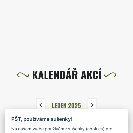
KALENDÁŘ AKCÍ
LEDEN 2025
PŠT, používáme sušenky!
PO
ÚT
ST
ČT
PÁ
SO
NE
Na našem webu používáme sušenky (cookies) pro
30
31
1
2
3
4
5