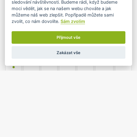
sledování návštěvnosti. Budeme rádi, když budeme
•+
moci vědět, jak se na našem webu chováte a jak
můžeme náš web zlepšit. Popřípadě můžete sami
zvolit, co nám dovolíte.
Sám zvolím
3
4
5
6
7
8
9
•
Přijmout vše
Zakázat vše
10
11
12
13
14
15
16
•
17
18
19
20
21
22
23
•
•
1
2
24
25
26
27
28
•
•