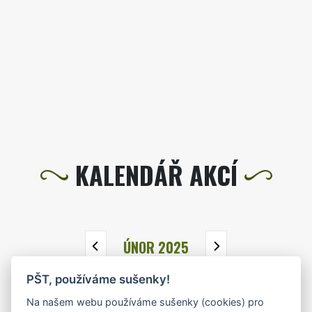
KALENDÁŘ AKCÍ
ÚNOR 2025
PŠT, používáme sušenky!
PO
ÚT
ST
ČT
PÁ
SO
NE
Na našem webu používáme sušenky (cookies) pro
27
28
29
30
31
1
2