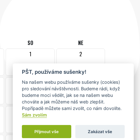
SO
NE
1
2
••
PŠT, používáme sušenky!
8
9
Na našem webu používáme sušenky (cookies)
pro sledování návštěvnosti. Budeme rádi, když
•
budeme moci vědět, jak se na našem webu
chováte a jak můžeme náš web zlepšit.
Popřípadě můžete sami zvolit, co nám dovolíte.
15
16
Sám zvolím
Přijmout vše
Zakázat vše