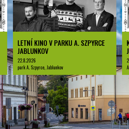
LETNÍ KINO V PARKU A. SZPYRCE
JABLUNKOV
22.8.2026
2
park A. Szpyrce, Jablunkov
A