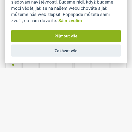
sledování návštěvnosti. Budeme rádi, když budeme
•+
moci vědět, jak se na našem webu chováte a jak
můžeme náš web zlepšit. Popřípadě můžete sami
zvolit, co nám dovolíte.
Sám zvolím
3
4
5
6
7
8
9
•
Přijmout vše
Zakázat vše
10
11
12
13
14
15
16
•
17
18
19
20
21
22
23
•
•
1
2
24
25
26
27
28
•
•