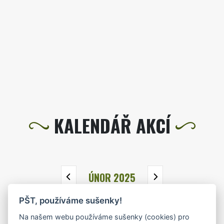
KALENDÁŘ AKCÍ
ÚNOR 2025
PŠT, používáme sušenky!
PO
ÚT
ST
ČT
PÁ
SO
NE
Na našem webu používáme sušenky (cookies) pro
27
28
29
30
31
1
2