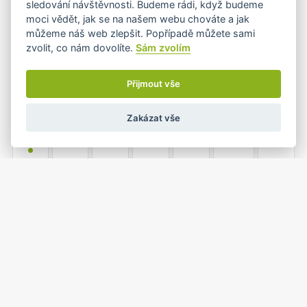
sledování návštěvnosti. Budeme rádi, když budeme
•+
moci vědět, jak se na našem webu chováte a jak
můžeme náš web zlepšit. Popřípadě můžete sami
zvolit, co nám dovolíte.
Sám zvolím
3
4
5
6
7
8
9
•
Přijmout vše
Zakázat vše
10
11
12
13
14
15
16
•
17
18
19
20
21
22
23
•
•
1
2
24
25
26
27
28
•
•