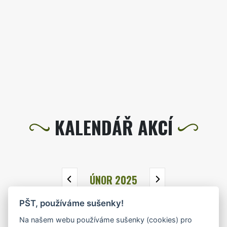
KALENDÁŘ AKCÍ
ÚNOR 2025
PŠT, používáme sušenky!
PO
ÚT
ST
ČT
PÁ
SO
NE
Na našem webu používáme sušenky (cookies) pro
27
28
29
30
31
1
2