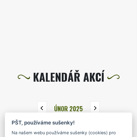
KALENDÁŘ AKCÍ
ÚNOR 2025
PŠT, používáme sušenky!
PO
ÚT
ST
ČT
PÁ
SO
NE
Na našem webu používáme sušenky (cookies) pro
27
28
29
30
31
1
2