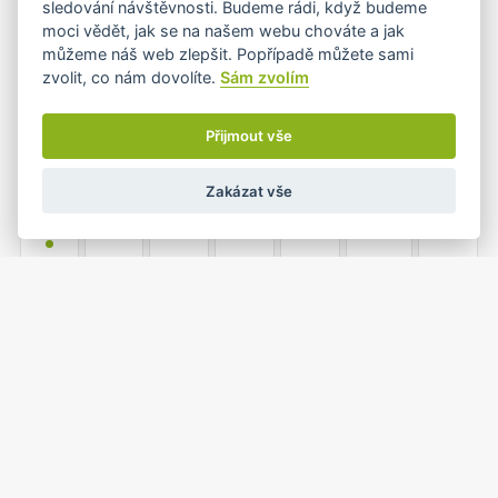
sledování návštěvnosti. Budeme rádi, když budeme
•+
moci vědět, jak se na našem webu chováte a jak
můžeme náš web zlepšit. Popřípadě můžete sami
zvolit, co nám dovolíte.
Sám zvolím
3
4
5
6
7
8
9
•
Přijmout vše
Zakázat vše
10
11
12
13
14
15
16
•
17
18
19
20
21
22
23
•
•
1
2
24
25
26
27
28
•
•