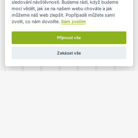
sledování návštěvnosti. Budeme rádi, když budeme
•
•
moci vědět, jak se na našem webu chováte a jak
můžeme náš web zlepšit. Popřípadě můžete sami
zvolit, co nám dovolíte.
Sám zvolím
8
9
10
11
12
13
14
•
Přijmout vše
Zakázat vše
15
16
17
18
19
20
21
22
23
24
25
26
27
28
•
•
•
•
1
2
3
4
5
29
30
•