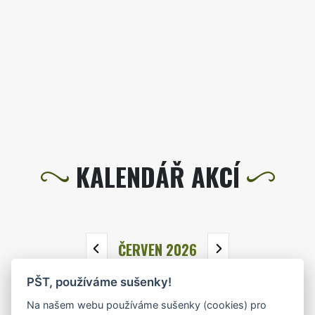
KALENDÁŘ AKCÍ
ČERVEN 2026
PŠT, používáme sušenky!
PO
ÚT
ST
ČT
PÁ
SO
NE
Na našem webu používáme sušenky (cookies) pro
1
2
3
4
5
6
7