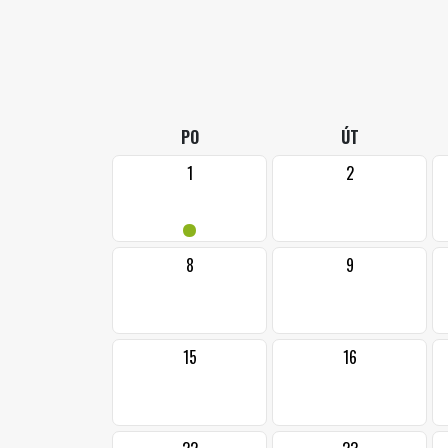
PO
ÚT
1
2
•
8
9
15
16