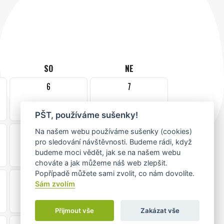
SO
NE
6
7
•
PŠT, používáme sušenky!
13
14
Na našem webu používáme sušenky (cookies)
pro sledování návštěvnosti. Budeme rádi, když
budeme moci vědět, jak se na našem webu
chováte a jak můžeme náš web zlepšit.
Popřípadě můžete sami zvolit, co nám dovolíte.
20
21
Sám zvolím
Přijmout vše
Zakázat vše