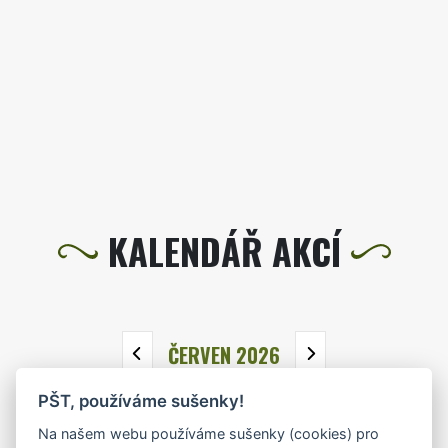
KALENDÁŘ AKCÍ
ČERVEN 2026
PŠT, používáme sušenky!
PO
ÚT
ST
ČT
PÁ
SO
NE
Na našem webu používáme sušenky (cookies) pro
1
2
3
4
5
6
7