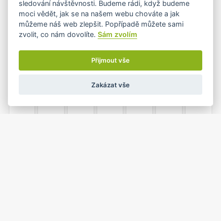
sledování návštěvnosti. Budeme rádi, když budeme
•
•
moci vědět, jak se na našem webu chováte a jak
můžeme náš web zlepšit. Popřípadě můžete sami
zvolit, co nám dovolíte.
Sám zvolím
8
9
10
11
12
13
14
•
Přijmout vše
Zakázat vše
15
16
17
18
19
20
21
22
23
24
25
26
27
28
•
•
•
•
1
2
3
4
5
29
30
•