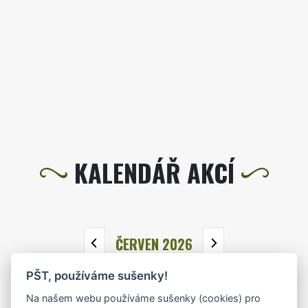
KALENDÁŘ AKCÍ
ČERVEN 2026
PŠT, používáme sušenky!
PO
ÚT
ST
ČT
PÁ
SO
NE
Na našem webu používáme sušenky (cookies) pro
1
2
3
4
5
6
7