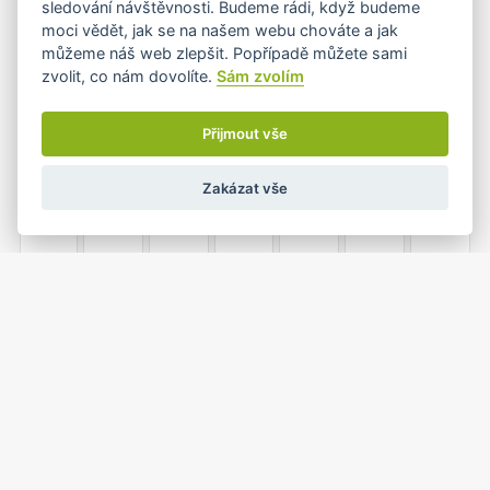
sledování návštěvnosti. Budeme rádi, když budeme
•
•
moci vědět, jak se na našem webu chováte a jak
můžeme náš web zlepšit. Popřípadě můžete sami
zvolit, co nám dovolíte.
Sám zvolím
8
9
10
11
12
13
14
•
Přijmout vše
Zakázat vše
15
16
17
18
19
20
21
22
23
24
25
26
27
28
•
•
•
•
1
2
3
4
5
29
30
•