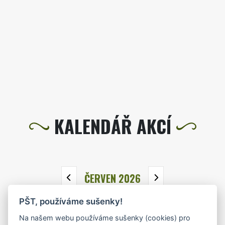
KALENDÁŘ AKCÍ
ČERVEN 2026
PŠT, používáme sušenky!
PO
ÚT
ST
ČT
PÁ
SO
NE
Na našem webu používáme sušenky (cookies) pro
1
2
3
4
5
6
7