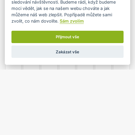
sledování návštěvnosti. Budeme rádi, když budeme
•
•
moci vědět, jak se na našem webu chováte a jak
můžeme náš web zlepšit. Popřípadě můžete sami
zvolit, co nám dovolíte.
Sám zvolím
8
9
10
11
12
13
14
•
Přijmout vše
Zakázat vše
15
16
17
18
19
20
21
22
23
24
25
26
27
28
•
•
•
•
1
2
3
4
5
29
30
•