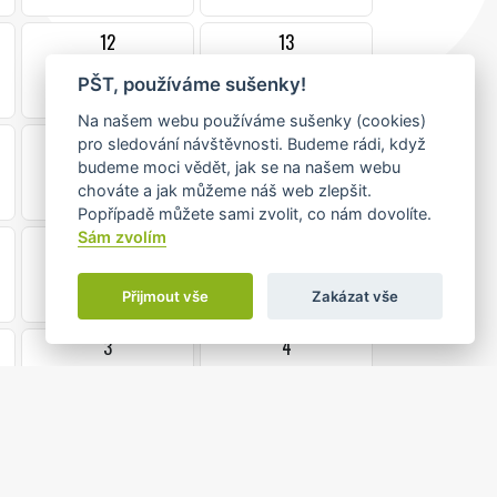
12
13
PŠT, používáme sušenky!
Na našem webu používáme sušenky (cookies)
19
20
pro sledování návštěvnosti. Budeme rádi, když
budeme moci vědět, jak se na našem webu
chováte a jak můžeme náš web zlepšit.
Popřípadě můžete sami zvolit, co nám dovolíte.
Sám zvolím
26
27
•
Přijmout vše
Zakázat vše
3
4