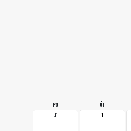
PO
ÚT
31
1