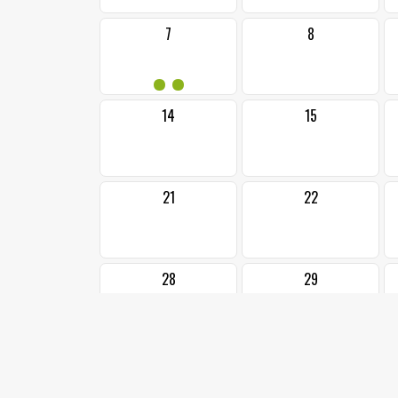
7
8
••
14
15
21
22
28
29