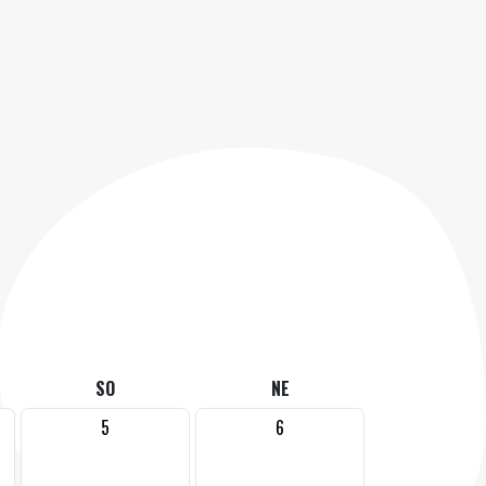
SO
NE
5
6