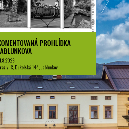
KOMENTOVANÁ PROHLÍDKA
BESKYD
JABLUNKOVA
1.7.2026
Jablunkov
1.8.2026
raz v IC, Dukelská 144, Jablunkov