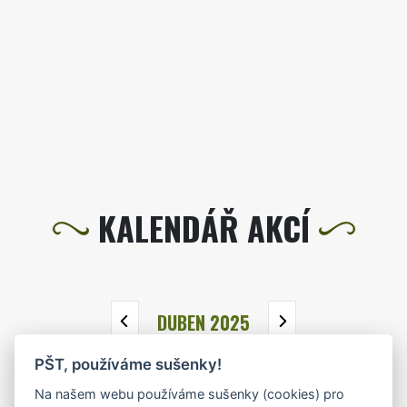
KALENDÁŘ AKCÍ
DUBEN 2025
PŠT, používáme sušenky!
PO
ÚT
ST
ČT
PÁ
SO
NE
Na našem webu používáme sušenky (cookies) pro
31
1
2
3
4
5
6