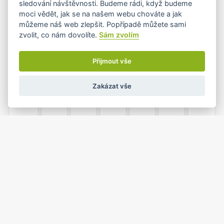
sledování návštěvnosti. Budeme rádi, když budeme
moci vědět, jak se na našem webu chováte a jak
můžeme náš web zlepšit. Popřípadě můžete sami
zvolit, co nám dovolíte.
Sám zvolím
7
8
9
10
11
12
13
•+
Přijmout vše
Zakázat vše
14
15
16
17
18
19
20
21
22
23
24
25
26
27
•
1
2
3
4
28
29
30