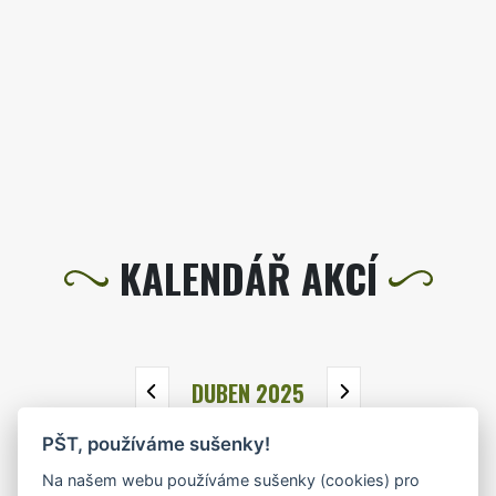
KALENDÁŘ AKCÍ
DUBEN 2025
PŠT, používáme sušenky!
PO
ÚT
ST
ČT
PÁ
SO
NE
Na našem webu používáme sušenky (cookies) pro
31
1
2
3
4
5
6