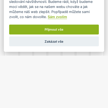
sledování návštěvnosti. Budeme rádi, když budeme
moci vědět, jak se na našem webu chováte a jak
můžeme náš web zlepšit. Popřípadě můžete sami
zvolit, co nám dovolíte.
Sám zvolím
7
8
9
10
11
12
13
•+
Přijmout vše
Zakázat vše
14
15
16
17
18
19
20
21
22
23
24
25
26
27
•
1
2
3
4
28
29
30